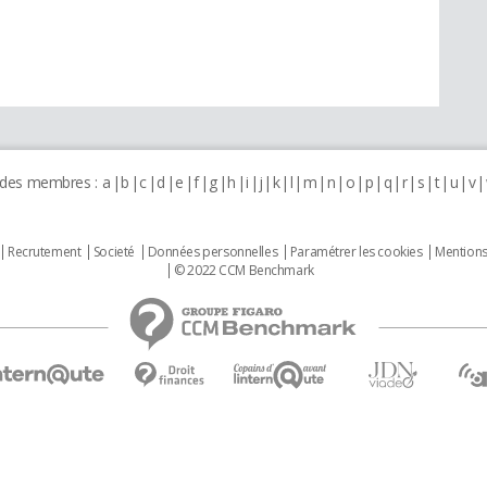
 des membres :
a
b
c
d
e
f
g
h
i
j
k
l
m
n
o
p
q
r
s
t
u
v
Recrutement
Societé
Données personnelles
Paramétrer les cookies
Mentions
© 2022 CCM Benchmark