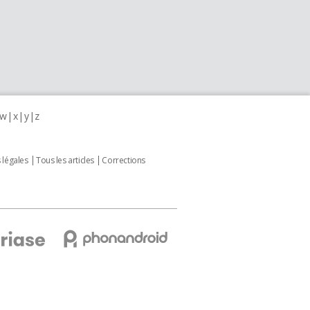
w
x
y
z
 légales
Tous les articles
Corrections