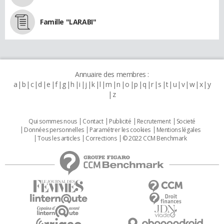
Famille "LARABI"
Annuaire des membres :
a
b
c
d
e
f
g
h
i
j
k
l
m
n
o
p
q
r
s
t
u
v
w
x
y
z
Qui sommes nous
Contact
Publicité
Recrutement
Societé
Données personnelles
Paramétrer les cookies
Mentions légales
Tous les articles
Corrections
© 2022 CCM Benchmark