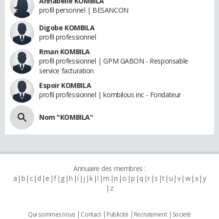
Annabelle KOMBILA
profil personnel | BESANCON
Digobe KOMBILA
profil professionnel
Rman KOMBILA
profil professionnel | GPM GABON - Responsable
service facturation
Espoir KOMBILA
profil professionnel | kombilous inc - Fondateur
Nom "KOMBILA"
Annuaire des membres :
a
b
c
d
e
f
g
h
i
j
k
l
m
n
o
p
q
r
s
t
u
v
w
x
y
z
Qui sommes nous
Contact
Publicité
Recrutement
Societé