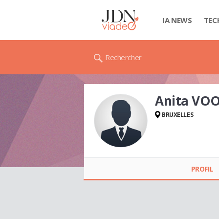
IA NEWS
TEC
Rechercher
Anita VO
BRUXELLES
Anita VOORZANGER
PROFIL