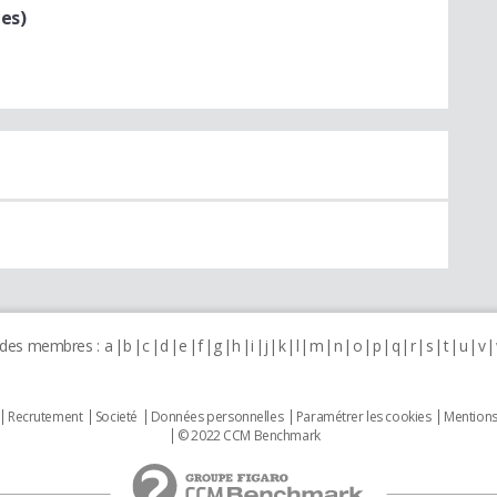
es)
 des membres :
a
b
c
d
e
f
g
h
i
j
k
l
m
n
o
p
q
r
s
t
u
v
Recrutement
Societé
Données personnelles
Paramétrer les cookies
Mentions
© 2022 CCM Benchmark