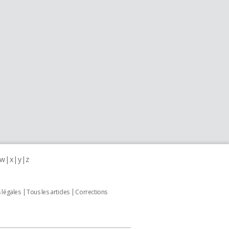
w
x
y
z
 légales
Tous les articles
Corrections