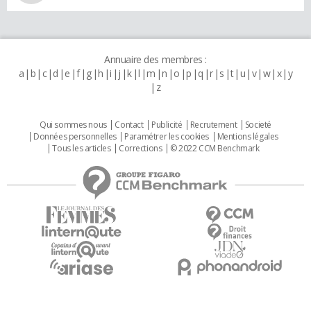
Annuaire des membres :
a
b
c
d
e
f
g
h
i
j
k
l
m
n
o
p
q
r
s
t
u
v
w
x
y
z
Qui sommes nous
Contact
Publicité
Recrutement
Societé
Données personnelles
Paramétrer les cookies
Mentions légales
Tous les articles
Corrections
© 2022 CCM Benchmark