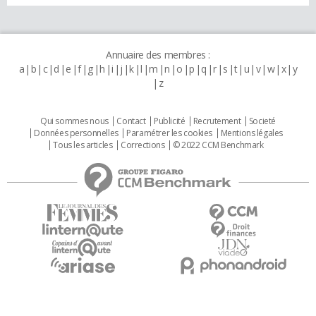
Annuaire des membres :
a
b
c
d
e
f
g
h
i
j
k
l
m
n
o
p
q
r
s
t
u
v
w
x
y
z
Qui sommes nous
Contact
Publicité
Recrutement
Societé
Données personnelles
Paramétrer les cookies
Mentions légales
Tous les articles
Corrections
© 2022 CCM Benchmark