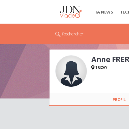
IA NEWS
TEC
Rechercher
Anne FRE
TRIZAY
Anne FREROT
PROFIL