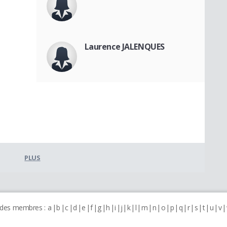
Laurence JALENQUES
PLUS
 des membres :
a
b
c
d
e
f
g
h
i
j
k
l
m
n
o
p
q
r
s
t
u
v