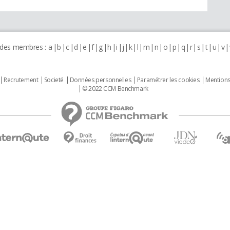
 des membres :
a
b
c
d
e
f
g
h
i
j
k
l
m
n
o
p
q
r
s
t
u
v
Recrutement
Societé
Données personnelles
Paramétrer les cookies
Mentions
© 2022 CCM Benchmark