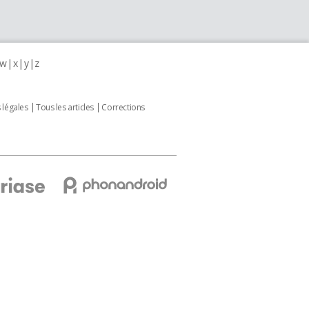
w
x
y
z
 légales
Tous les articles
Corrections