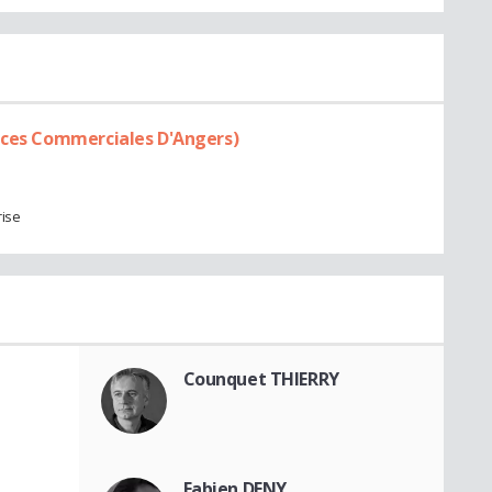
ences Commerciales D'Angers)
rise
Counquet THIERRY
Fabien DENY