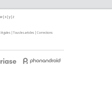
w
x
y
z
 légales
Tous les articles
Corrections