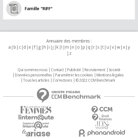
Famille "RIFF"
Annuaire des membres :
a
b
c
d
e
f
g
h
i
j
k
l
m
n
o
p
q
r
s
t
u
v
w
x
y
z
Qui sommes nous
Contact
Publicité
Recrutement
Societé
Données personnelles
Paramétrer les cookies
Mentions légales
Tous les articles
Corrections
© 2022 CCM Benchmark