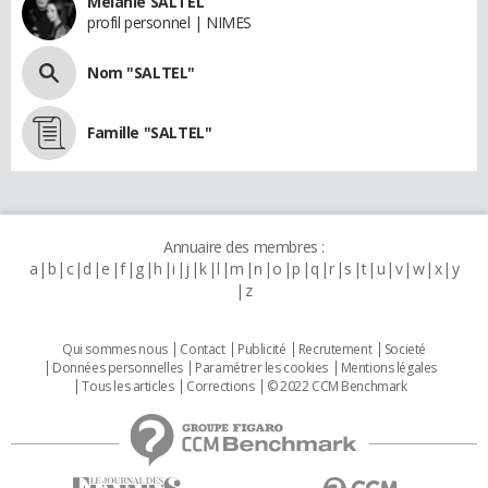
Melanie SALTEL
profil personnel | NIMES
Nom "SALTEL"
Famille "SALTEL"
Annuaire des membres :
a
b
c
d
e
f
g
h
i
j
k
l
m
n
o
p
q
r
s
t
u
v
w
x
y
z
Qui sommes nous
Contact
Publicité
Recrutement
Societé
Données personnelles
Paramétrer les cookies
Mentions légales
Tous les articles
Corrections
© 2022 CCM Benchmark