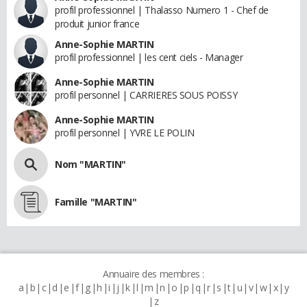
profil professionnel | Thalasso Numero 1 - Chef de
produit junior france
Anne-Sophie MARTIN
profil professionnel | les cent ciels - Manager
Anne-Sophie MARTIN
profil personnel | CARRIERES SOUS POISSY
Anne-Sophie MARTIN
profil personnel | YVRE LE POLIN
Nom "MARTIN"
Famille "MARTIN"
Annuaire des membres :
a
b
c
d
e
f
g
h
i
j
k
l
m
n
o
p
q
r
s
t
u
v
w
x
y
z