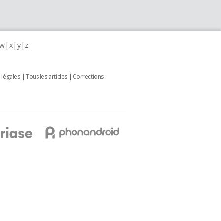
w
x
y
z
 légales
Tous les articles
Corrections