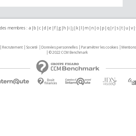
 des membres :
a
b
c
d
e
f
g
h
i
j
k
l
m
n
o
p
q
r
s
t
u
v
Recrutement
Societé
Données personnelles
Paramétrer les cookies
Mentions
© 2022 CCM Benchmark