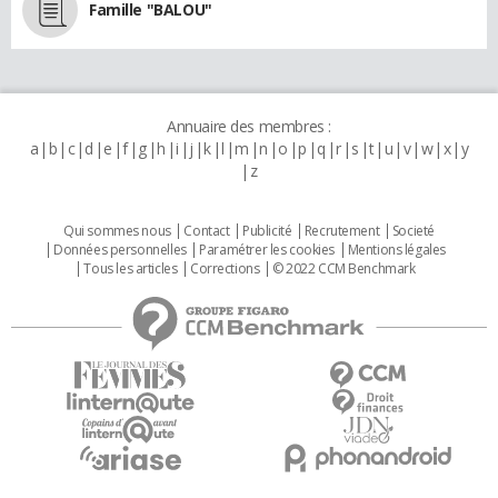
Famille "BALOU"
Annuaire des membres :
a
b
c
d
e
f
g
h
i
j
k
l
m
n
o
p
q
r
s
t
u
v
w
x
y
z
Qui sommes nous
Contact
Publicité
Recrutement
Societé
Données personnelles
Paramétrer les cookies
Mentions légales
Tous les articles
Corrections
© 2022 CCM Benchmark