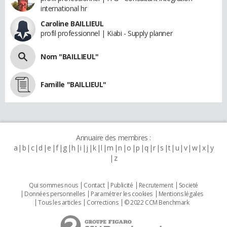
international hr
Caroline BAILLIEUL
profil professionnel | Kiabi - Supply planner
Nom "BAILLIEUL"
Famille "BAILLIEUL"
Annuaire des membres :
a
b
c
d
e
f
g
h
i
j
k
l
m
n
o
p
q
r
s
t
u
v
w
x
y
z
Qui sommes nous
Contact
Publicité
Recrutement
Societé
Données personnelles
Paramétrer les cookies
Mentions légales
Tous les articles
Corrections
© 2022 CCM Benchmark