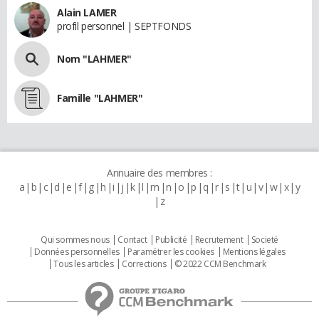
Alain LAMER
profil personnel | SEPTFONDS
Nom "LAHMER"
Famille "LAHMER"
Annuaire des membres :
a
b
c
d
e
f
g
h
i
j
k
l
m
n
o
p
q
r
s
t
u
v
w
x
y
z
Qui sommes nous
Contact
Publicité
Recrutement
Societé
Données personnelles
Paramétrer les cookies
Mentions légales
Tous les articles
Corrections
© 2022 CCM Benchmark