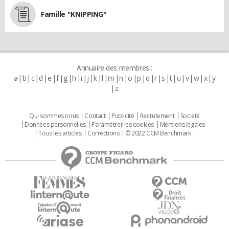
Famille "KNIPPING"
Annuaire des membres :
a
b
c
d
e
f
g
h
i
j
k
l
m
n
o
p
q
r
s
t
u
v
w
x
y
z
Qui sommes nous
Contact
Publicité
Recrutement
Societé
Données personnelles
Paramétrer les cookies
Mentions légales
Tous les articles
Corrections
© 2022 CCM Benchmark