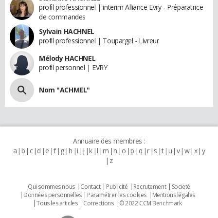
profil professionnel | interim Alliance Evry - Préparatrice
de commandes
Sylvain HACHNEL
profil professionnel | Toupargel - Livreur
Mélody HACHNEL
profil personnel | EVRY
Nom "ACHMEL"
Annuaire des membres :
a
b
c
d
e
f
g
h
i
j
k
l
m
n
o
p
q
r
s
t
u
v
w
x
y
z
Qui sommes nous
Contact
Publicité
Recrutement
Societé
Données personnelles
Paramétrer les cookies
Mentions légales
Tous les articles
Corrections
© 2022 CCM Benchmark