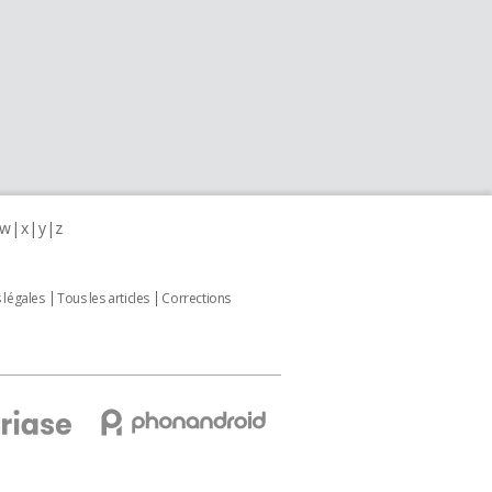
w
x
y
z
 légales
Tous les articles
Corrections