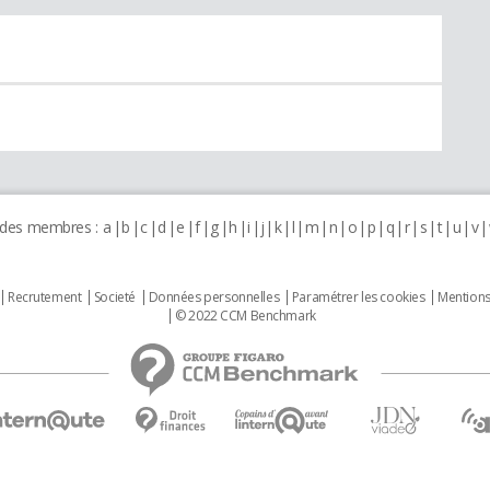
 des membres :
a
b
c
d
e
f
g
h
i
j
k
l
m
n
o
p
q
r
s
t
u
v
Recrutement
Societé
Données personnelles
Paramétrer les cookies
Mentions
© 2022 CCM Benchmark