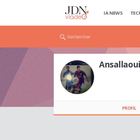
IA NEWS
TEC
Rechercher
Ansallaou
Ansallaoui ANISS
PROFIL