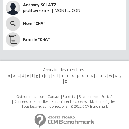
Anthony SCHATZ
profil personnel | MONTLUCON
Nom "CHA"
Famille "CHA"
Annuaire des membres :
a
b
c
d
e
f
g
h
i
j
k
l
m
n
o
p
q
r
s
t
u
v
w
x
y
z
Qui sommes nous
Contact
Publicité
Recrutement
Societé
Données personnelles
Paramétrer les cookies
Mentions légales
Tous les articles
Corrections
© 2022 CCM Benchmark