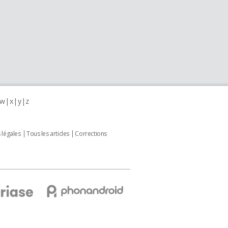
w
x
y
z
 légales
Tous les articles
Corrections