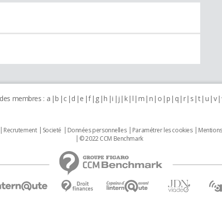
 des membres :
a
b
c
d
e
f
g
h
i
j
k
l
m
n
o
p
q
r
s
t
u
v
Recrutement
Societé
Données personnelles
Paramétrer les cookies
Mentions
© 2022 CCM Benchmark