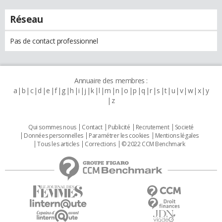
Réseau
Pas de contact professionnel
Annuaire des membres :
a
b
c
d
e
f
g
h
i
j
k
l
m
n
o
p
q
r
s
t
u
v
w
x
y
z
Qui sommes nous
Contact
Publicité
Recrutement
Societé
Données personnelles
Paramétrer les cookies
Mentions légales
Tous les articles
Corrections
© 2022 CCM Benchmark