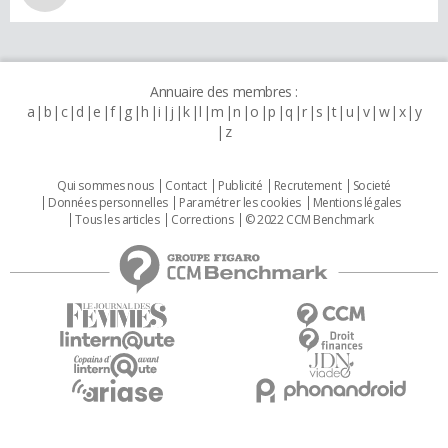
Annuaire des membres :
a
b
c
d
e
f
g
h
i
j
k
l
m
n
o
p
q
r
s
t
u
v
w
x
y
z
Qui sommes nous
Contact
Publicité
Recrutement
Societé
Données personnelles
Paramétrer les cookies
Mentions légales
Tous les articles
Corrections
© 2022 CCM Benchmark