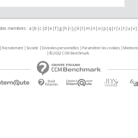
 des membres :
a
b
c
d
e
f
g
h
i
j
k
l
m
n
o
p
q
r
s
t
u
v
Recrutement
Societé
Données personnelles
Paramétrer les cookies
Mentions
© 2022 CCM Benchmark