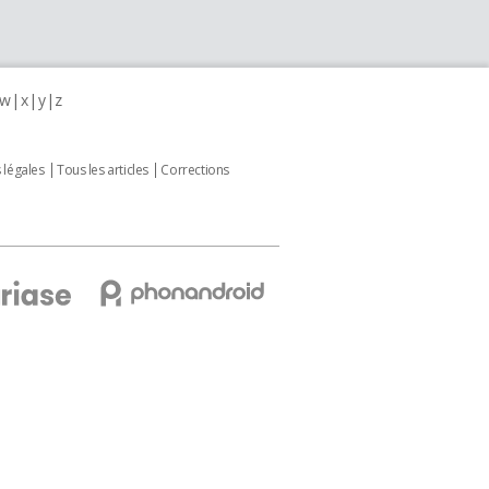
w
x
y
z
 légales
Tous les articles
Corrections