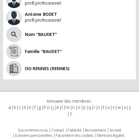
profil professionnel
Antoine BODET
profil professionnel
Nom "BAUDET"
Famille "BAUDET"
ISO RENNES (RENNES)
Annuaire des membres :
a
b
c
d
e
f
g
h
i
j
k
l
m
n
o
p
q
r
s
t
u
v
w
x
y
z
Qui sommes nous
Contact
Publicité
Recrutement
Societé
Données personnelles
Paramétrer les cookies
Mentions légales