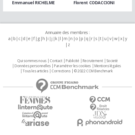
Emmanuel RICHELME
Florent CODACCIONI
Annuaire des membres :
a
b
c
d
e
f
g
h
i
j
k
l
m
n
o
p
q
r
s
t
u
v
w
x
y
z
Qui sommes nous
Contact
Publicité
Recrutement
Societé
Données personnelles
Paramétrer les cookies
Mentions légales
Tous les articles
Corrections
© 2022 CCM Benchmark