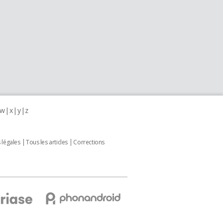
w
x
y
z
 légales
Tous les articles
Corrections