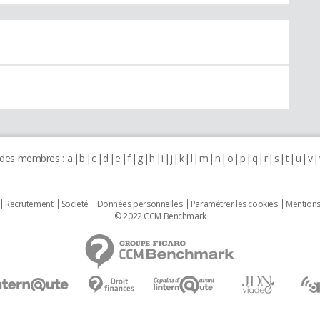
 des membres :
a
b
c
d
e
f
g
h
i
j
k
l
m
n
o
p
q
r
s
t
u
v
Recrutement
Societé
Données personnelles
Paramétrer les cookies
Mentions
© 2022 CCM Benchmark