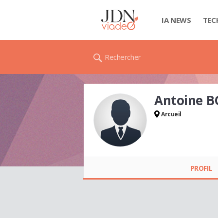
IA NEWS
TEC
Rechercher
Antoine 
Arcueil
Antoine BOBET
PROFIL