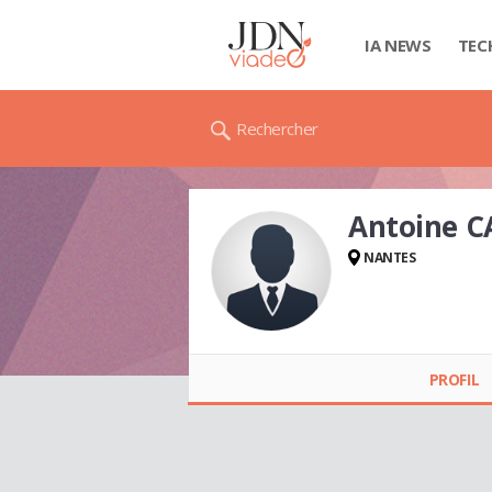
IA NEWS
TEC
Rechercher
Antoine 
NANTES
Antoine CARAT
PROFIL