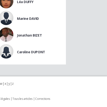
Léa DUFFY
Marine DAVID
Jonathan BIZET
Caroline DUPONT
w
x
y
z
 légales
Tous les articles
Corrections