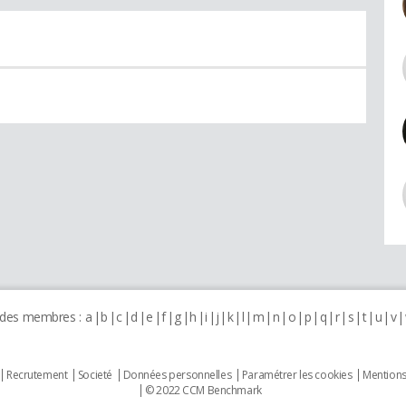
 des membres :
a
b
c
d
e
f
g
h
i
j
k
l
m
n
o
p
q
r
s
t
u
v
Recrutement
Societé
Données personnelles
Paramétrer les cookies
Mentions
© 2022 CCM Benchmark