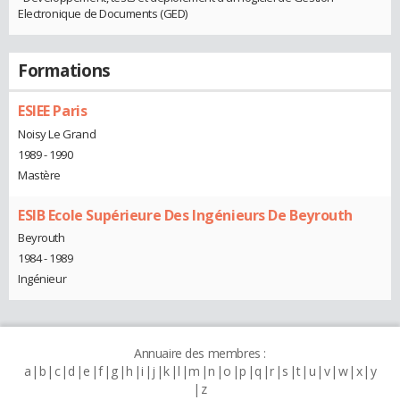
Electronique de Documents (GED)
Formations
ESIEE Paris
Noisy Le Grand
1989 - 1990
Mastère
ESIB Ecole Supérieure Des Ingénieurs De Beyrouth
Beyrouth
1984 - 1989
Ingénieur
Annuaire des membres :
a
b
c
d
e
f
g
h
i
j
k
l
m
n
o
p
q
r
s
t
u
v
w
x
y
z