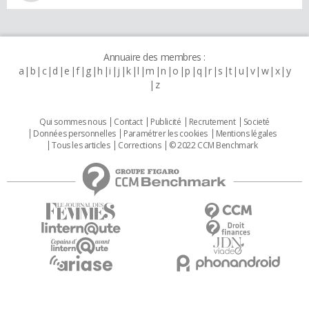
Annuaire des membres :
a
b
c
d
e
f
g
h
i
j
k
l
m
n
o
p
q
r
s
t
u
v
w
x
y
z
Qui sommes nous
Contact
Publicité
Recrutement
Societé
Données personnelles
Paramétrer les cookies
Mentions légales
Tous les articles
Corrections
© 2022 CCM Benchmark