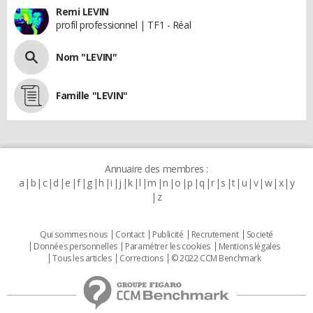
Remi LEVIN
profil professionnel | TF1 - Réal
Nom "LEVIN"
Famille "LEVIN"
Annuaire des membres :
a
b
c
d
e
f
g
h
i
j
k
l
m
n
o
p
q
r
s
t
u
v
w
x
y
z
Qui sommes nous
Contact
Publicité
Recrutement
Societé
Données personnelles
Paramétrer les cookies
Mentions légales
Tous les articles
Corrections
© 2022 CCM Benchmark