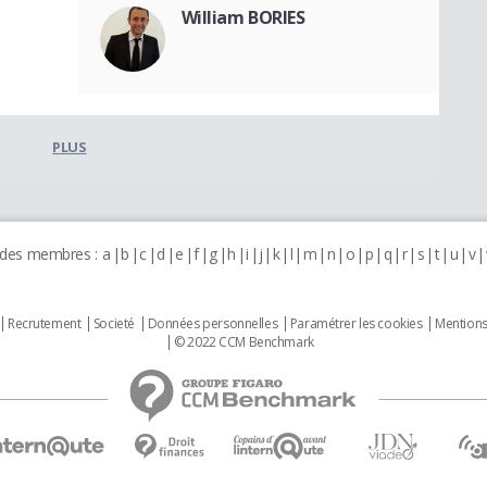
William BORIES
PLUS
 des membres :
a
b
c
d
e
f
g
h
i
j
k
l
m
n
o
p
q
r
s
t
u
v
Recrutement
Societé
Données personnelles
Paramétrer les cookies
Mentions
© 2022 CCM Benchmark