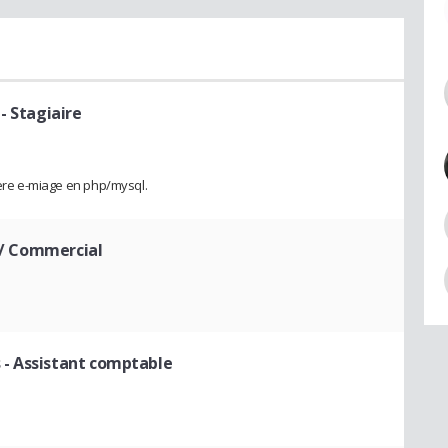
- Stagiaire
ière e-miage en php/mysql.
t / Commercial
s
- Assistant comptable