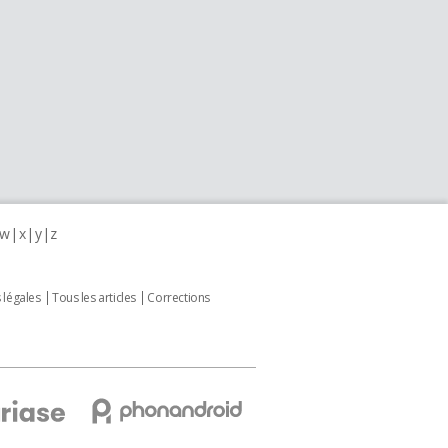
w
x
y
z
 légales
Tous les articles
Corrections