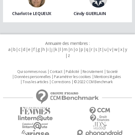
Charlotte LEQUEUX
Cindy GUERLAIN
Annuaire des membres :
a
b
c
d
e
f
g
h
i
j
k
l
m
n
o
p
q
r
s
t
u
v
w
x
y
z
Qui sommes nous
Contact
Publicité
Recrutement
Societé
Données personnelles
Paramétrer les cookies
Mentions légales
Tous les articles
Corrections
© 2022 CCM Benchmark