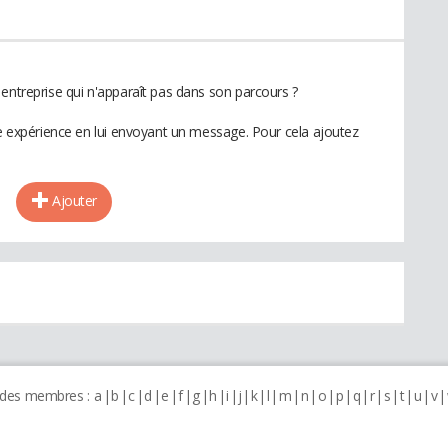
entreprise qui n'apparaît pas dans son parcours ?
te expérience en lui envoyant un message. Pour cela ajoutez
Ajouter
 des membres :
a
b
c
d
e
f
g
h
i
j
k
l
m
n
o
p
q
r
s
t
u
v