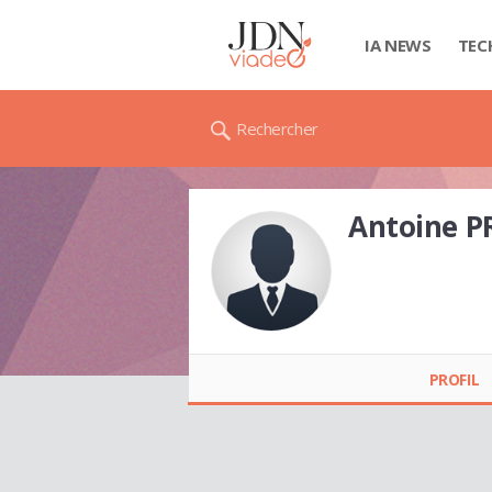
IA NEWS
TEC
Rechercher
Antoine 
Antoine PREVOST
SARRAZIN
PROFIL