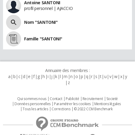
Antoine SANTONI
profil personnel | AJACCIO
Nom "SANTONI"
Famille "SANTONI"
Annuaire des membres :
a
b
c
d
e
f
g
h
i
j
k
l
m
n
o
p
q
r
s
t
u
v
w
x
y
z
Qui sommes nous
Contact
Publicité
Recrutement
Societé
Données personnelles
Paramétrer les cookies
Mentions légales
Tous les articles
Corrections
© 2022 CCM Benchmark