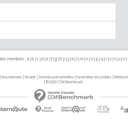
 des membres :
a
b
c
d
e
f
g
h
i
j
k
l
m
n
o
p
q
r
s
t
u
v
Recrutement
Societé
Données personnelles
Paramétrer les cookies
Mentions
© 2022 CCM Benchmark