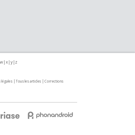
w
x
y
z
 légales
Tous les articles
Corrections