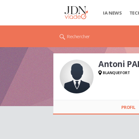
IA NEWS
TEC
Rechercher
Antoni P
BLANQUEFORT
Antoni PALVADEAU
PROFIL