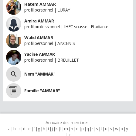
Hatem AMMAR
profil personnel | LURAY
Amira AMMAR
profil professionnel | IHEC sousse - Etudiante
Walid AMMAR
profil personnel | ANCENIS
Yacine AMMAR
profil personnel | BREUILLET
Nom "AMMAR"
Famille "AMMAR"
Annuaire des membres :
a
b
c
d
e
f
g
h
i
j
k
l
m
n
o
p
q
r
s
t
u
v
w
x
y
z