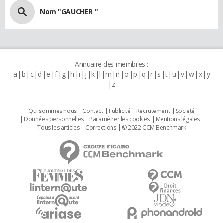
Nom "GAUCHER "
Annuaire des membres :
a
b
c
d
e
f
g
h
i
j
k
l
m
n
o
p
q
r
s
t
u
v
w
x
y
z
Qui sommes nous
Contact
Publicité
Recrutement
Societé
Données personnelles
Paramétrer les cookies
Mentions légales
Tous les articles
Corrections
© 2022 CCM Benchmark