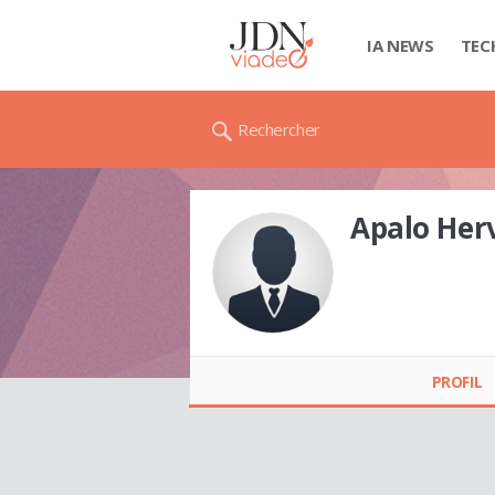
IA NEWS
TEC
Rechercher
Apalo He
Apalo Hervé NANHÉ
PROFIL