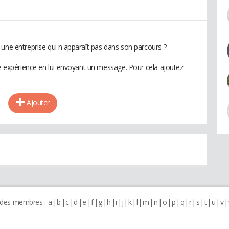
 une entreprise qui n'apparaît pas dans son parcours ?
te expérience en lui envoyant un message. Pour cela ajoutez
Ajouter
 des membres :
a
b
c
d
e
f
g
h
i
j
k
l
m
n
o
p
q
r
s
t
u
v