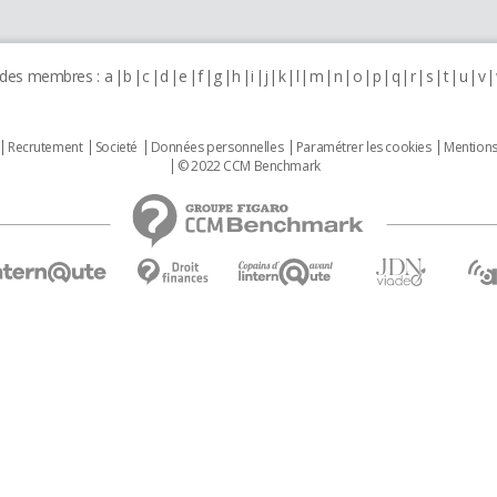
 des membres :
a
b
c
d
e
f
g
h
i
j
k
l
m
n
o
p
q
r
s
t
u
v
Recrutement
Societé
Données personnelles
Paramétrer les cookies
Mentions
© 2022 CCM Benchmark