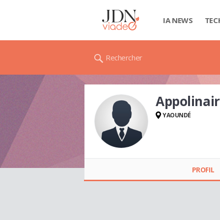
IA NEWS
TEC
Rechercher
Appolinai
YAOUNDÉ
Appolinaire
FOUÉJEU
PROFIL