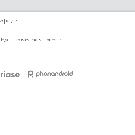
w
x
y
z
 légales
Tous les articles
Corrections