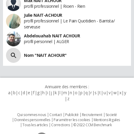
Max NAIT ACHOUR
profil professionnel | Rioen - Rien
Julie NAIT-ACHOUR
profil professionnel | Le Pain Quotidien - Barrista/
serveuse
Abdelouahab NAIT ACHOUR
profil personnel | ALGER
Nom "NAIT ACHOUR"
Annuaire des membres :
a
b
c
d
e
f
g
h
i
j
k
l
m
n
o
p
q
r
s
t
u
v
w
x
y
z
Qui sommes nous
Contact
Publicité
Recrutement
Societé
Données personnelles
Paramétrer les cookies
Mentions légales
Tous les articles
Corrections
© 2022 CCM Benchmark