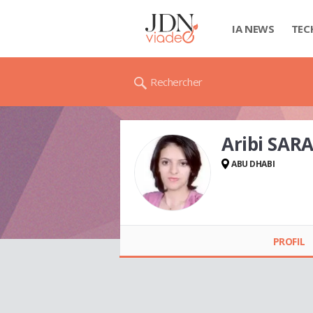
IA NEWS
TEC
Rechercher
Aribi SAR
ABU DHABI
Aribi SARAH
PROFIL