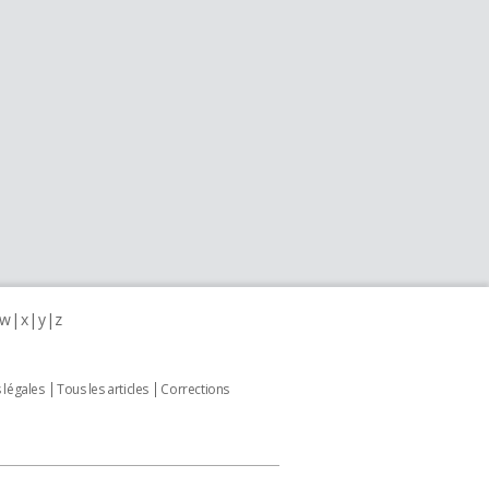
w
x
y
z
 légales
Tous les articles
Corrections