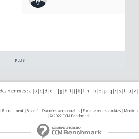
PLUS
 des membres :
a
b
c
d
e
f
g
h
i
j
k
l
m
n
o
p
q
r
s
t
u
v
Recrutement
Societé
Données personnelles
Paramétrer les cookies
Mentions
© 2022 CCM Benchmark