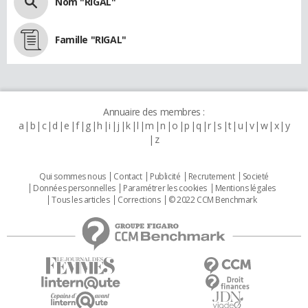
Nom "RIGAL"
Famille "RIGAL"
Annuaire des membres :
a
b
c
d
e
f
g
h
i
j
k
l
m
n
o
p
q
r
s
t
u
v
w
x
y
z
Qui sommes nous
Contact
Publicité
Recrutement
Societé
Données personnelles
Paramétrer les cookies
Mentions légales
Tous les articles
Corrections
© 2022 CCM Benchmark