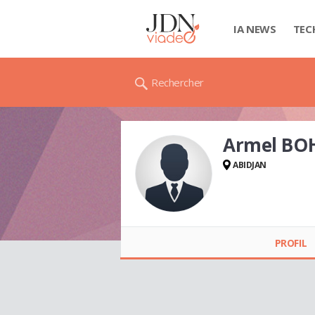
IA NEWS
TEC
Rechercher
Armel BO
ABIDJAN
Armel BOHA
PROFIL