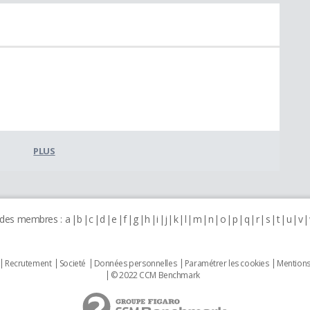
PLUS
 des membres :
a
b
c
d
e
f
g
h
i
j
k
l
m
n
o
p
q
r
s
t
u
v
Recrutement
Societé
Données personnelles
Paramétrer les cookies
Mentions
© 2022 CCM Benchmark