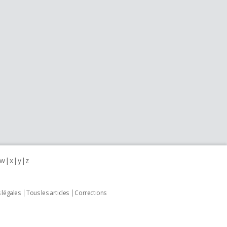
w
x
y
z
 légales
Tous les articles
Corrections