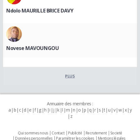
Ndolo MAURILLE BRICE DAVY
Novese MAVOUNGOU
PLUS
Annuaire des membres :
a
b
c
d
e
f
g
h
i
j
k
l
m
n
o
p
q
r
s
t
u
v
w
x
y
z
Qui sommes nous
Contact
Publicité
Recrutement
Societé
Données personnelles
Paramétrer les cookies
Mentions légales