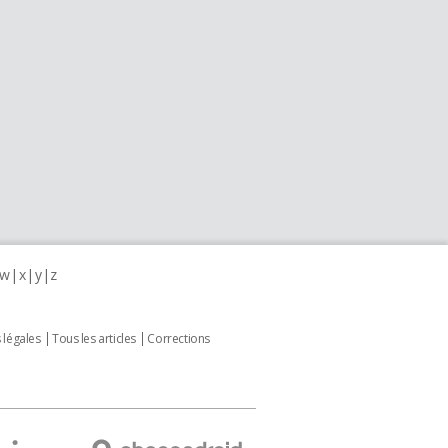
w
x
y
z
 légales
Tous les articles
Corrections