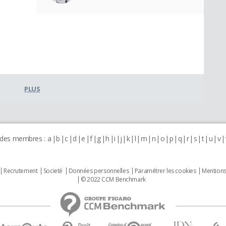
PLUS
 des membres :
a
b
c
d
e
f
g
h
i
j
k
l
m
n
o
p
q
r
s
t
u
v
Recrutement
Societé
Données personnelles
Paramétrer les cookies
Mentions
© 2022 CCM Benchmark