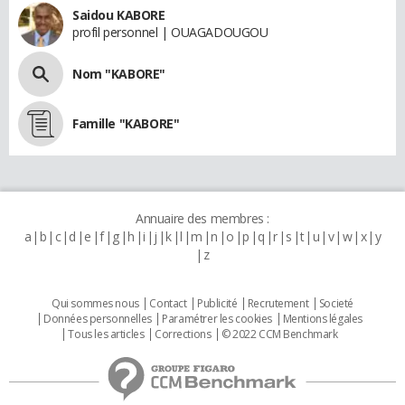
Saidou KABORE
profil personnel | OUAGADOUGOU
Nom "KABORE"
Famille "KABORE"
Annuaire des membres :
a
b
c
d
e
f
g
h
i
j
k
l
m
n
o
p
q
r
s
t
u
v
w
x
y
z
Qui sommes nous
Contact
Publicité
Recrutement
Societé
Données personnelles
Paramétrer les cookies
Mentions légales
Tous les articles
Corrections
© 2022 CCM Benchmark