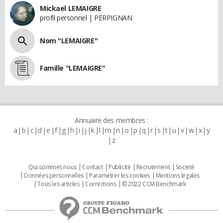
Mickael LEMAIGRE
profil personnel | PERPIGNAN
Nom "LEMAIGRE"
Famille "LEMAIGRE"
Annuaire des membres :
a
b
c
d
e
f
g
h
i
j
k
l
m
n
o
p
q
r
s
t
u
v
w
x
y
z
Qui sommes nous
Contact
Publicité
Recrutement
Societé
Données personnelles
Paramétrer les cookies
Mentions légales
Tous les articles
Corrections
© 2022 CCM Benchmark