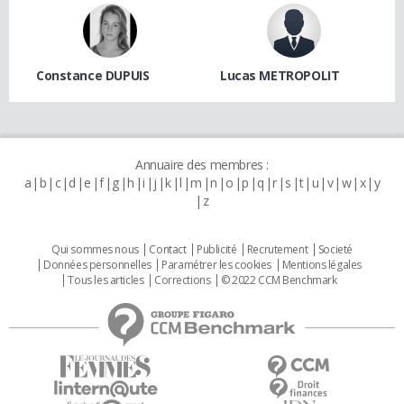
Constance DUPUIS
Lucas METROPOLIT
Annuaire des membres :
a
b
c
d
e
f
g
h
i
j
k
l
m
n
o
p
q
r
s
t
u
v
w
x
y
z
Qui sommes nous
Contact
Publicité
Recrutement
Societé
Données personnelles
Paramétrer les cookies
Mentions légales
Tous les articles
Corrections
© 2022 CCM Benchmark