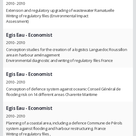
2010 - 2010
Extension and regulatory upgrading of wastewater Ramatuelle
Writing of regulatory files (Environmental Impact
Assessment)
Egis Eau
- Economist
2010 - 2010
Conception studies for the creation of a logistics Languedoc Roussillon
area in harbour aménagement
Environmental diagnostic and writing of regulatory files France
Egis Eau
- Economist
2010 - 2010
Conception of defence system against oceanic Conseil Général de
flooding risk on 14 different areas Charente Maritime
Egis Eau
- Economist
2010 - 2010
Planning of a coastal area, including a defence Commune de Pérols
system against flooding and harbour restructuring. France
Writing of regulatory files ,