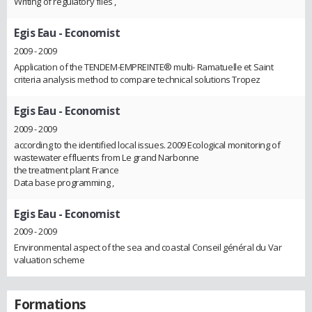
Writing of regulatory files ,
Egis Eau
- Economist
2009 - 2009
Application of the TENDEM-EMPREINTE® multi- Ramatuelle et Saint
criteria analysis method to compare technical solutions Tropez
Egis Eau
- Economist
2009 - 2009
according to the identified local issues. 2009 Ecological monitoring of
wastewater effluents from Le grand Narbonne
the treatment plant France
Data base programming ,
Egis Eau
- Economist
2009 - 2009
Environmental aspect of the sea and coastal Conseil général du Var
valuation scheme
Formations