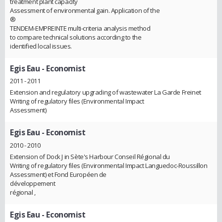
treatment plant capacity
Assessment of environmental gain. Application of the
®
TENDEM-EMPREINTE multi-criteria analysis method
to compare technical solutions according to the
identified local issues.
Egis Eau
- Economist
2011 - 2011
Extension and regulatory upgrading of wastewater La Garde Freinet
Writing of regulatory files (Environmental Impact
Assessment)
Egis Eau
- Economist
2010 - 2010
Extension of Dock J in Sète's Harbour Conseil Régional du
Writing of regulatory files (Environmental Impact Languedoc-Roussillon
Assessment) et Fond Européen de
développement
régional ,
Egis Eau
- Economist