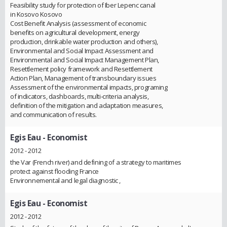
Feasibility study for protection of Iber Lepenc canal
in Kosovo Kosovo
Cost Benefit Analysis (assessment of economic
benefits on agricultural development, energy
production, drinkable water production and others),
Environmental and Social Impact Assessment and
Environmental and Social Impact Management Plan,
Resettlement policy framework and Resettlement
Action Plan, Management of transboundary issues
Assessment of the environmental impacts, programing
of indicators, dashboards, multi-criteria analysis,
definition of the mitigation and adaptation measures,
and communication of results.
Egis Eau
- Economist
2012 - 2012
the Var (French river) and defining of a strategy to maritimes
protect against flooding France
Environnemental and legal diagnostic ,
Egis Eau
- Economist
2012 - 2012