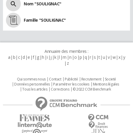
Nom "SOULIGNAC"
Famille "SOULIGNAC"
Annuaire des membres :
a
b
c
d
e
f
g
h
i
j
k
l
m
n
o
p
q
r
s
t
u
v
w
x
y
z
Qui sommes nous
Contact
Publicité
Recrutement
Societé
Données personnelles
Paramétrer les cookies
Mentions légales
Tous les articles
Corrections
© 2022 CCM Benchmark