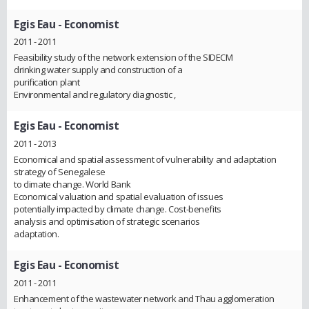
Egis Eau
- Economist
2011 - 2011
Feasibility study of the network extension of the SIDECM
drinking water supply and construction of a
purification plant
Environmental and regulatory diagnostic ,
Egis Eau
- Economist
2011 - 2013
Economical and spatial assessment of vulnerability and adaptation
strategy of Senegalese
to climate change. World Bank
Economical valuation and spatial evaluation of issues
potentially impacted by climate change. Cost-benefits
analysis and optimisation of strategic scenarios
adaptation.
Egis Eau
- Economist
2011 - 2011
Enhancement of the wastewater network and Thau agglomeration